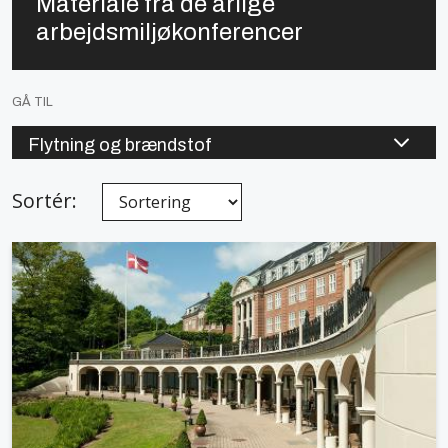
Materiale fra de årlige
arbejdsmiljøkonferencer
GÅ TIL
Flytning og brændstof
Arbejdsmiljøarbejdet generelt
Sortér:
Arbejd sikkert
Arbejdet bag rattet,
Vold, trusler og konflikter
Psykisk arbejdsmiljø og trivsel
Konferencer