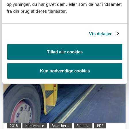
oplysninger, du har givet dem, eller som de har indsamlet
fra din brug af deres tjenester.
2019
Konference
Brancher...
Emner...
PDF
Årskonference 2019
Vis detaljer
Årskonferencen fandt sted 22. oktober 2019 på Hotel
Scandic i Kolding. Se oplæg og materialer fra dagen
Tillad alle cookies
Kun nødvendige cookies
2018
Konference
Brancher...
Emner...
PDF